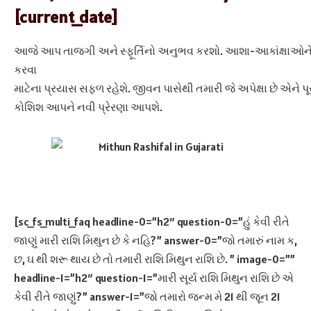
[current_date]
આજે આપ તાજગી અને સ્‍ફૂર્તિનો અનુભવ કરશો. આશા-આકાંક્ષાઓને 
કરવા
માટેના પ્રયાસ સફળ રહેશે. જીવન પાસેથી તમારી જે અપેક્ષા છે એને પ
કોશિશ આપને નવી પ્રેરણા આપશે.
[sc_fs_multi_faq headline-0=”h2″ question-0=”હું કેવી રીતે
જાણું મારી રાશિ મિથુન છે કે નહિ?” answer-0=”જો તમારું નામ ક,
છ, ઘ થી શરૂ થાય છે તો તમારી રાશિ મિથુન રાશિ છે. ” image-0=””
headline-1=”h2″ question-1=”મારી સૂર્ય રાશિ મિથુન રાશિ છે એ
કેવી રીતે જાણું?” answer-1=”જો તમારો જન્મ મે 21 થી જૂન 21